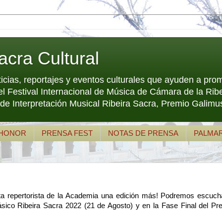
acra Cultural
ticias, reportajes y eventos culturales que ayuden a pro
el Festival Internacional de Música de Cámara de la 
e Interpretación Musical Ribeira Sacra, Premio Galimus
 HONOR
PRENSA FEST
NOTAS DE PRENSA
PALMA
ta repertorista de la Academia una edición más! Podremos escucha
ásico Ribeira Sacra 2022 (21 de Agosto) y en la Fase Final del Pre