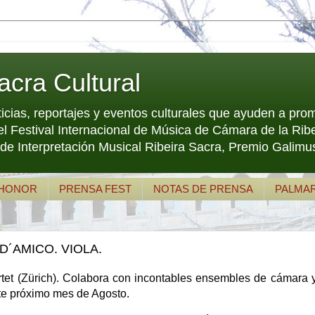
acra Cultural
ticias, reportajes y eventos culturales que ayuden a pro
el Festival Internacional de Música de Cámara de la 
e Interpretación Musical Ribeira Sacra, Premio Galimus
 HONOR
PRENSA FEST
NOTAS DE PRENSA
PALMA
´AMICO. VIOLA.
rtet (Zürich). Colabora con incontables ensembles de cámara y
te próximo mes de Agosto.