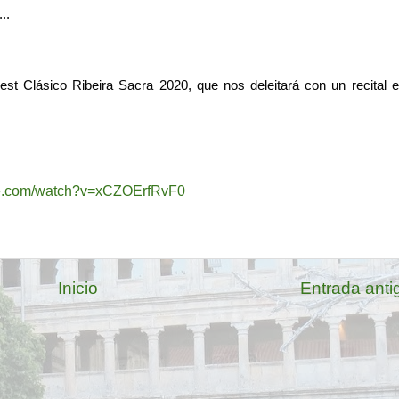
..
t Clásico Ribeira Sacra 2020, que nos deleitará con un recital en
be.com/watch?v=xCZOErfRvF0
Inicio
Entrada anti