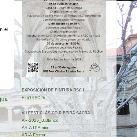
 el 
EXPOSICIÓN DE PINTURA RSC I
Exp1RSC25
gua
VII FEST CLÁSICO RIBEIRA SACRA
AR-2025_B.Blanco
AR-A.D´Amico
AR-A.Foster