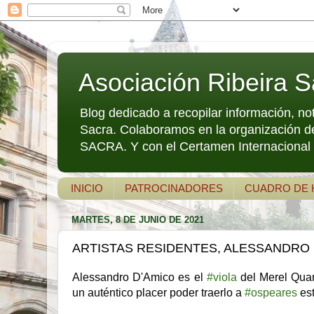
Asociación Ribeira S
Blog dedicado a recopilar información, no
Sacra. Colaboramos en la organización d
SACRA. Y con el Certamen Internacional d
INICIO
PATROCINADORES
CUADRO DE
MARTES, 8 DE JUNIO DE 2021
ARTISTAS RESIDENTES, ALESSANDRO D
Alessandro D'Amico es el 
#viola
 del Merel Qua
un auténtico placer poder traerlo a 
#ospeares
 es